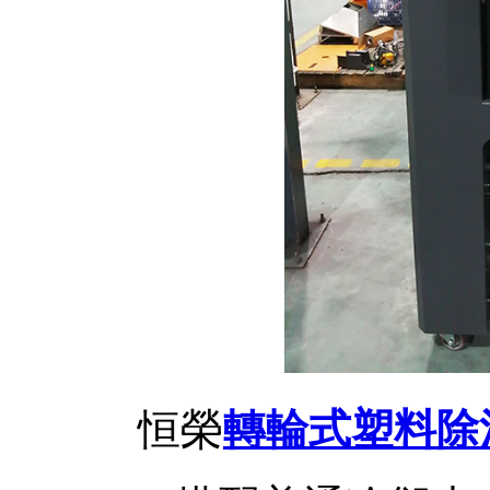
恒榮
轉輪式塑料除