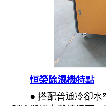
恒榮除濕機特點
● 搭配普通冷卻水空載可